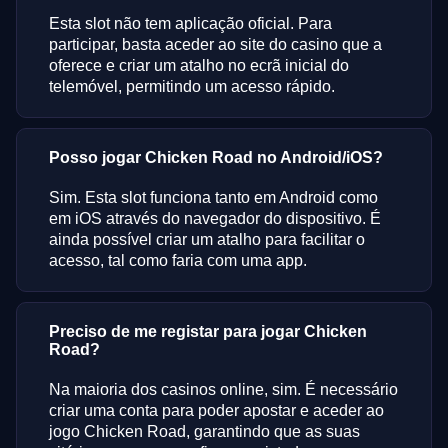
Esta slot não tem aplicação oficial. Para
participar, basta aceder ao site do casino que a
oferece e criar um atalho no ecrã inicial do
telemóvel, permitindo um acesso rápido.
Posso jogar Chicken Road no Android/iOS?
Sim. Esta slot funciona tanto em Android como
em iOS através do navegador do dispositivo. É
ainda possível criar um atalho para facilitar o
acesso, tal como faria com uma app.
Preciso de me registar para jogar Chicken
Road?
Na maioria dos casinos online, sim. É necessário
criar uma conta para poder apostar e aceder ao
jogo Chicken Road, garantindo que as suas