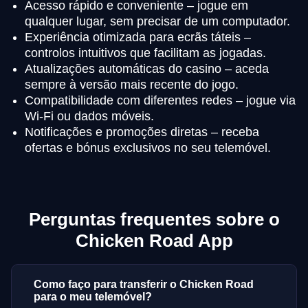
Acesso rápido e conveniente – jogue em
qualquer lugar, sem precisar de um computador.
Experiência otimizada para ecrãs táteis –
controlos intuitivos que facilitam as jogadas.
Atualizações automáticas do casino – aceda
sempre à versão mais recente do jogo.
Compatibilidade com diferentes redes – jogue via
Wi-Fi ou dados móveis.
Notificações e promoções diretas – receba
ofertas e bónus exclusivos no seu telemóvel.
Perguntas frequentes sobre o
Chicken Road App
Como faço para transferir o Chicken Road
para o meu telemóvel?