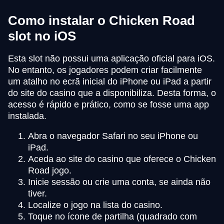
Como instalar o Chicken Road
slot no iOS
Esta slot não possui uma aplicação oficial para iOS.
No entanto, os jogadores podem criar facilmente
um atalho no ecrã inicial do iPhone ou iPad a partir
do site do casino que a disponibiliza. Desta forma, o
acesso é rápido e prático, como se fosse uma app
instalada.
Abra o navegador Safari no seu iPhone ou
iPad.
Aceda ao site do casino que oferece o Chicken
Road jogo.
Inicie sessão ou crie uma conta, se ainda não
tiver.
Localize o jogo na lista do casino.
Toque no ícone de partilha (quadrado com