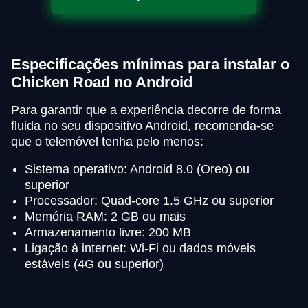
Especificações mínimas para instalar o
Chicken Road no Android
Para garantir que a experiência decorre de forma
fluida no seu dispositivo Android, recomenda-se
que o telemóvel tenha pelo menos:
Sistema operativo: Android 8.0 (Oreo) ou
superior
Processador: Quad-core 1.5 GHz ou superior
Memória RAM: 2 GB ou mais
Armazenamento livre: 200 MB
Ligação à internet: Wi-Fi ou dados móveis
estáveis (4G ou superior)