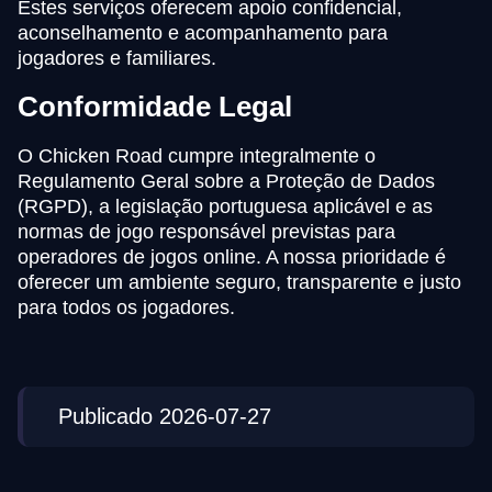
Estes serviços oferecem apoio confidencial,
aconselhamento e acompanhamento para
jogadores e familiares.
Conformidade Legal
O Chicken Road cumpre integralmente o
Regulamento Geral sobre a Proteção de Dados
(RGPD), a legislação portuguesa aplicável e as
normas de jogo responsável previstas para
operadores de jogos online. A nossa prioridade é
oferecer um ambiente seguro, transparente e justo
para todos os jogadores.
Publicado 2026-07-27