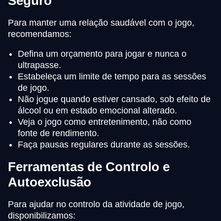
Seguro
Para manter uma relação saudável com o jogo,
recomendamos:
Defina um orçamento para jogar e nunca o
ultrapasse.
Estabeleça um limite de tempo para as sessões
de jogo.
Não jogue quando estiver cansado, sob efeito de
álcool ou em estado emocional alterado.
Veja o jogo como entretenimento, não como
fonte de rendimento.
Faça pausas regulares durante as sessões.
Ferramentas de Controlo e
Autoexclusão
Para ajudar no controlo da atividade de jogo,
disponibilizamos: